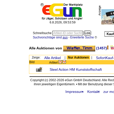
6.8.2026, 09:53:59
Schnellsuche
Kauf
Suchvorschläge sind
aus
-
Erweiterte Suche
Alle Auktionen von
(1457)
Zeige:
Alle Artikel
|
Nur Auktionen
|
SofortKauf-
Bild
Artikel
Steel Action HM Kunststoffschaft
Copyright (c) 2002-2026 eGun GmbH Deutschland. Alle Re
ihren jeweiligen Eigentümern. • Mit der Benutzung dieser
Impressum
Kontakt
zur mo
request time: 0.004321 sec - runtime: 0.032591 sec