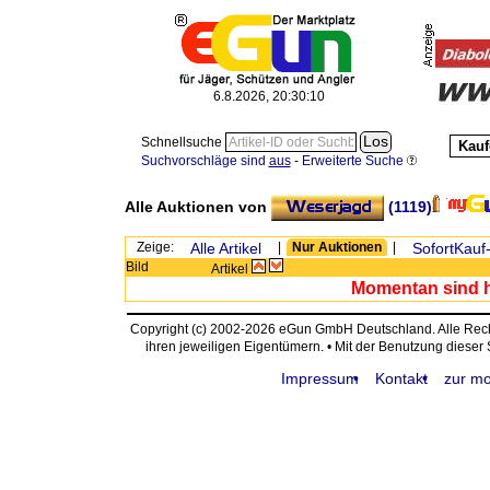
6.8.2026, 20:30:10
Schnellsuche
Kauf
Suchvorschläge sind
aus
-
Erweiterte Suche
Alle Auktionen von
(1119)
Zeige:
Alle Artikel
|
Nur Auktionen
|
SofortKauf-
Bild
Artikel
Momentan sind hi
Copyright (c) 2002-2026 eGun GmbH Deutschland. Alle Re
ihren jeweiligen Eigentümern. • Mit der Benutzung dieser
Impressum
Kontakt
zur mo
request time: 0.003909 sec - runtime: 0.040242 sec