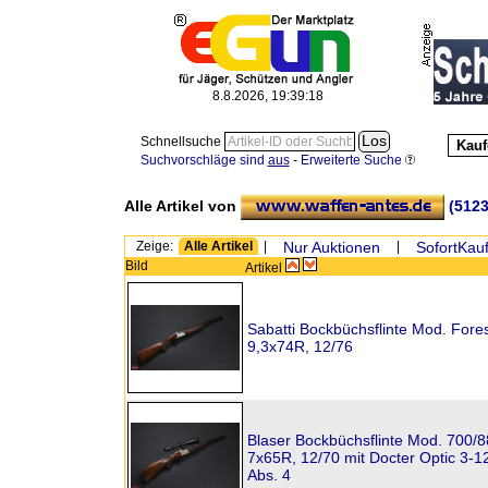
8.8.2026, 19:39:18
Schnellsuche
Kauf
Suchvorschläge sind
aus
-
Erweiterte Suche
Alle Artikel von
(5123
Zeige:
Alle Artikel
|
Nur Auktionen
|
SofortKauf
Bild
Artikel
Sabatti Bockbüchsflinte Mod. Fores
9,3x74R, 12/76
Blaser Bockbüchsflinte Mod. 700/88
7x65R, 12/70 mit Docter Optic 3-
Abs. 4