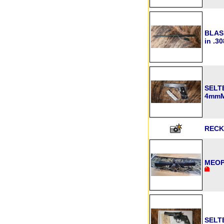
BLAS
in .30
SELTE
4mm
RECK
MEOPT
SELTE