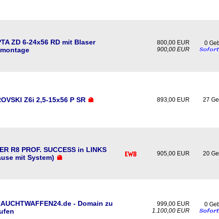
A ZD 6-24x56 RD mit Blaser
800,00 EUR
0 Ge
lmontage
900,00 EUR
VSKI Z6i 2,5-15x56 P SR
893,00 EUR
27 Ge
ER R8 PROF. SUCCESS in LINKS
905,00 EUR
20 Ge
use mit System)
AUCHTWAFFEN24.de - Domain zu
999,00 EUR
0 Ge
ufen
1.100,00 EUR