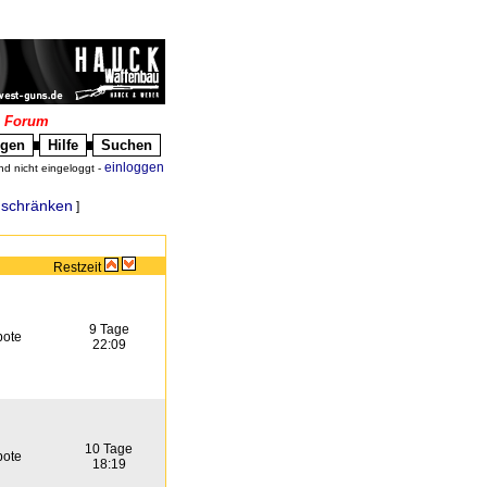
|
Forum
igen
Hilfe
Suchen
█
█
einloggen
nd nicht eingeloggt -
nschränken
]
Restzeit
9 Tage
bote
22:09
10 Tage
bote
18:19