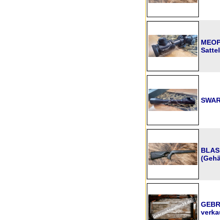
MEOPT
Satte
SWARO
BLAS
(Gehä
GEBR
verka