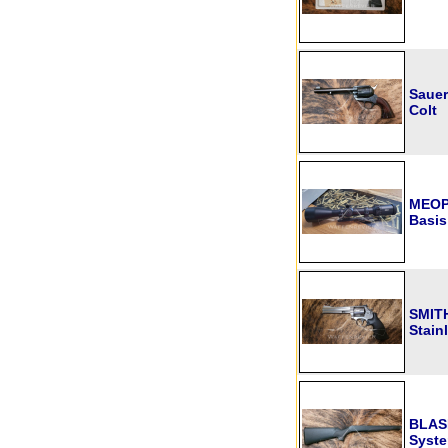
Sauer
Colt
MEOPT
Basis
SMITH
Stain
BLASE
Syste