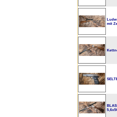
Ludwi
mit Z
Kettn
SELT
BLASE
5,6x5