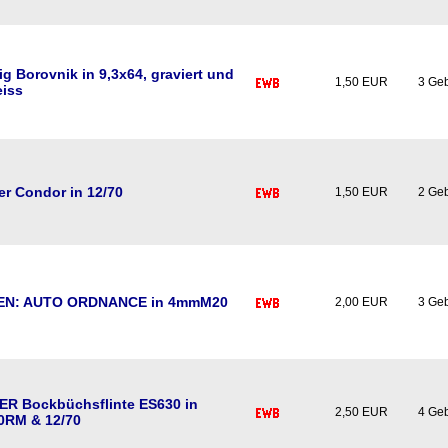
g Borovnik in 9,3x64, graviert und
1,50 EUR
3 Ge
eiss
er Condor in 12/70
1,50 EUR
2 Ge
EN: AUTO ORDNANCE in 4mmM20
2,00 EUR
3 Ge
R Bockbüchsflinte ES630 in
2,50 EUR
4 Ge
0RM & 12/70