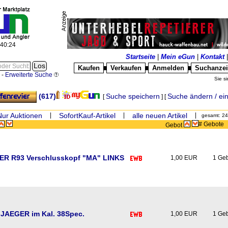
:40:25
Startseite
|
Mein eGun
|
Kontakt
Kaufen
Verkaufen
Anmelden
Suchanze
█
█
█
-
Erweiterte Suche
Sie si
(617)
Suche speichern
Suche ändern / ei
[
] [
Nur Auktionen
|
SofortKauf-Artikel
|
alle neuen Artikel
|
gesamt: 24
# Gebote
Gebot
R R93 Verschlusskopf "MA" LINKS
1,00 EUR
1 Ge
JAEGER im Kal. 38Spec.
1,00 EUR
1 Ge