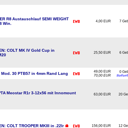
ER R8 Austauschlauf SEMI WEIGHT
4,00 EUR
7 Ge
8 Win.
N: COLT MK IV Gold Cup in
25,50 EUR
6 Ge
M20
49,00 EUR
0 Ge
 Mod. 30 PTB57 in 4mm Rand Lang
70,00 EUR
A Meostar R1r 3-12x56 mit Innomount
63,00 EUR
20 Ge
N: COLT TROOPER MKIII in .22lr
156,00 EUR
12 Ge