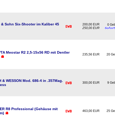
 & Sohn Six-Shooter im Kaliber 45
200,00 EUR
0 Ge
250,00 EUR
A Meostar R2 2,5-15x56 RD mit Dentler
235,56 EUR
20 Ge
 & WESSON Mod. 686-4 in .357Mag.
300,00 EUR
9 Ge
less
R R8 Professional (Gehäuse mit
463,00 EUR
25 Ge
m)