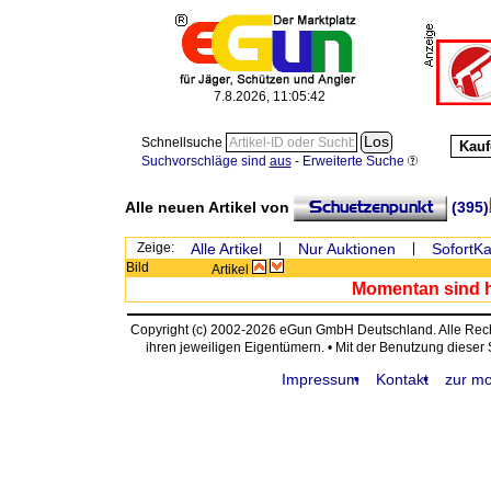
7.8.2026, 11:05:42
Schnellsuche
Kauf
Suchvorschläge sind
aus
-
Erweiterte Suche
Alle neuen Artikel von
(395)
Zeige:
Alle Artikel
|
Nur Auktionen
|
SofortKa
Bild
Artikel
Momentan sind hi
Copyright (c) 2002-2026 eGun GmbH Deutschland. Alle Re
ihren jeweiligen Eigentümern. • Mit der Benutzung dieser
Impressum
Kontakt
zur mo
request time: 0.004066 sec - runtime: 0.036997 sec