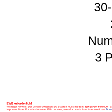
30
Num
3 
EWB erforderlich!
Wichtiger Hinweis! Der Verkauf zwischen EU-Staaten muss mit dem "
EU-Export-Formular
" a
Important Note! For sales between EU countries, use of a certain form is required. (-->
Down