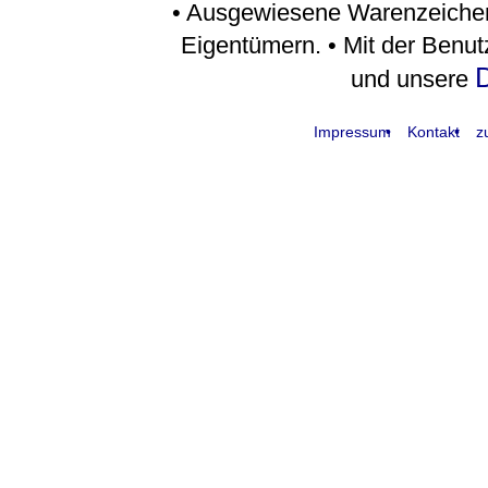
• Ausgewiesene Warenzeichen
Eigentümern. • Mit der Benu
D
und unsere
Impressum
Kontakt
z
request time: 0.004328 sec - runtime: 0.031044 sec