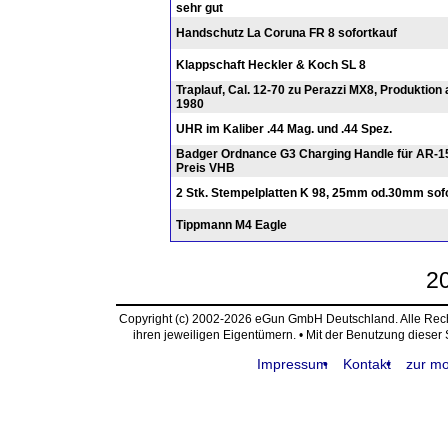
sehr gut
Handschutz La Coruna FR 8 sofortkauf
Klappschaft Heckler & Koch SL 8
Traplauf, Cal. 12-70 zu Perazzi MX8, Produktion 
1980
UHR im Kaliber .44 Mag. und .44 Spez.
Badger Ordnance G3 Charging Handle für AR-1
Preis VHB
2 Stk. Stempelplatten K 98, 25mm od.30mm sof
Tippmann M4 Eagle
2
Copyright (c) 2002-2026 eGun GmbH Deutschland. Alle Re
ihren jeweiligen Eigentümern. • Mit der Benutzung dieser
Impressum
Kontakt
zur mo
request time: 0.004329 sec - runtime: 0.013518 sec