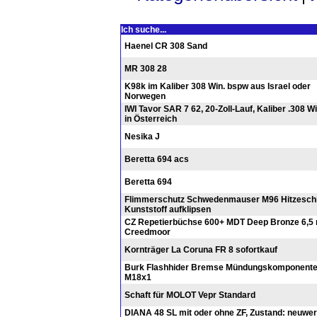
Ich suche...
Haenel CR 308 Sand
MR 308 28
K98k im Kaliber 308 Win. bspw aus Israel oder
Norwegen
IWI Tavor SAR 7 62, 20-Zoll-Lauf, Kaliber .308 Wi
in Österreich
Nesika J
Beretta 694 acs
Beretta 694
Flimmerschutz Schwedenmauser M96 Hitzeschi
Kunststoff aufklipsen
CZ Repetierbüchse 600+ MDT Deep Bronze 6,
Creedmoor
Kornträger La Coruna FR 8 sofortkauf
Burk Flashhider Bremse Mündungskomponent
M18x1
Schaft für MOLOT Vepr Standard
DIANA 48 SL mit oder ohne ZF, Zustand: neuwert