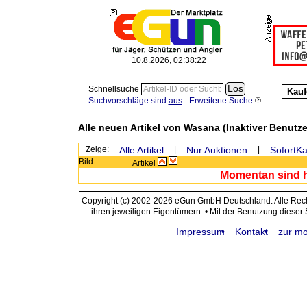
10.8.2026, 02:38:22
Schnellsuche
Kauf
Suchvorschläge sind
aus
-
Erweiterte Suche
Alle neuen Artikel von Wasana (Inaktiver Benutz
Zeige:
Alle Artikel
|
Nur Auktionen
|
SofortKa
Bild
Artikel
Momentan sind hi
Copyright (c) 2002-2026 eGun GmbH Deutschland. Alle Re
ihren jeweiligen Eigentümern. • Mit der Benutzung dieser
Impressum
Kontakt
zur mo
request time: 0.004235 sec - runtime: 0.039428 sec