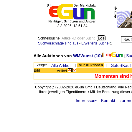
8.8.2026, 18:51:34
Schnellsuche
Kauf
Suchvorschläge sind
aus
-
Erweiterte Suche
Alle Auktionen von
WMWuest
(10)
Su
[
Zeige:
Alle Artikel
|
Nur Auktionen
|
SofortKauf-
Bild
Artikel
Momentan sind hi
Copyright (c) 2002-2026 eGun GmbH Deutschland. Alle Re
ihren jeweiligen Eigentümern. • Mit der Benutzung dieser
Impressum
Kontakt
zur mo
request time: 0.003626 sec - runtime: 0.022578 sec