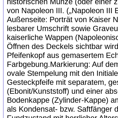
historischen Münze (oder einer 
von Napoleon III. („Napoleon III 
Außenseite: Porträt von Kaiser Na
lesbarer Umschrift sowie Graveur
kaiserliche Wappen (Napoleonisc
Öffnen des Deckels sichtbar wird.
Pfeifenkopf aus gemasertem Echth
Farbgebung. ​Markierung: Auf dem
ovale Stempelung mit den Initiale
Gesteckpfeife mit separatem, g
(Ebonit/Kunststoff) und einer 
Bodenkappe (Zylinder-Kappe) am 
als Kondensat- bzw. Saftfänger di
Fundzustand mit herrlicher Alters