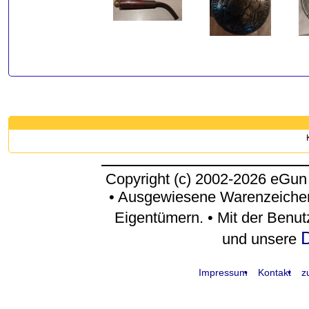
Copyright (c) 2002-2026 eGun
• Ausgewiesene Warenzeichen
Eigentümern. • Mit der Benu
D
und unsere
Impressum
Kontakt
z
request time: 0.004557 sec - runtime: 0.047118 sec