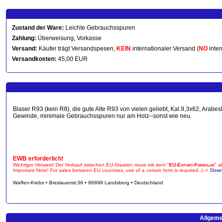
Zustand der Ware:
Leichte Gebrauchsspuren
Zahlung:
Überweisung, Vorkasse
Versand:
Käufer trägt Versandspesen,
KEIN
internationaler Versand (
NO
inter
Versandkosten:
45,00 EUR
Blaser R93 (kein R8), die gute Alte R93 von vielen geliebt, Kal.9,3x62, Arabe
Gewinde, minimale Gebrauchsspuren nur am Holz--sonst wie neu.
EWB erforderlich!
Wichtiger Hinweis! Der Verkauf zwischen EU-Staaten muss mit dem "
EU-Export-Formular
" a
Important Note! For sales between EU countries, use of a certain form is required. (-->
Down
Waffen-Krebs • Breslauerstr.36 • 86899 Landsberg • Deutschland
Allgeme