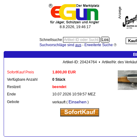
8.8.2026, 19:46:18
Schnellsuche
Kauf
Suchvorschläge sind
aus
-
Erweiterte Suche
B
Artikel-ID: 20424764 • ArtikelNr. des Verkäu
SofortKauf Preis
1.800,00 EUR
Verfügbare Anzahl
0 Stück
Restzeit
beendet
Ende
10.07.2026 10:59:57 MEZ
Einsehen
Gebote
verkauft (
)