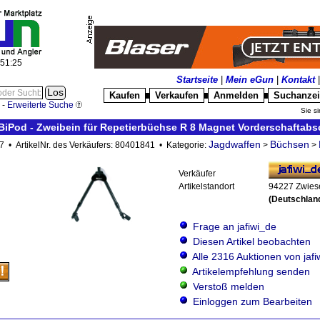
:51:26
Startseite
|
Mein eGun
|
Kontakt
Kaufen
Verkaufen
Anmelden
Suchanze
█
█
█
-
Erweiterte Suche
Sie si
od - Zweibein für Repetierbüchse R 8 Magnet Vorderschaftabs
Jagdwaffen
Büchsen
47 • ArtikelNr. des Verkäufers: 80401841 • Kategorie:
>
>
Verkäufer
Artikelstandort
94227 Zwies
(Deutschlan
Frage an jafiwi_de
Diesen Artikel beobachten
Alle 2316 Auktionen von jaf
Artikelempfehlung senden
Verstoß melden
Einloggen zum Bearbeiten