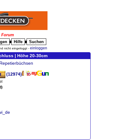
|
Forum
igen
Hilfe
Suchen
█
█
einloggen
nd nicht eingeloggt -
chluss | Höhe 20-30cm
Repetierbüchsen
(12974)
el
d)
iwi_de