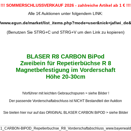
!!! SOMMERSCHLUSSVERKAUF 2026 - zahlreiche Artikel ab 1 € !!!
Alle 1€ Auktionen unter folgendem LINK:
//www.egun.de/market/list_items.php?mode=user&nick=jafiwi_de
(Benutzen Sie STRG+C und STRG+V um den Link zu kopieren)
BLASER R8 CARBON BiPod
Zweibein für Repetierbüchse R 8
Magnetbefestigung im Vorderschaft
Höhe 20-30cm
!Vorführer mit leichten Gebrauchspuren > siehe Bilder !
Der passende Vorderschaftabschluss ist NICHT Bestandteil der Auktion
Sie bieten hier nur auf das ORIGINAL BLASER CARBON BiPOD > siehe Bilder