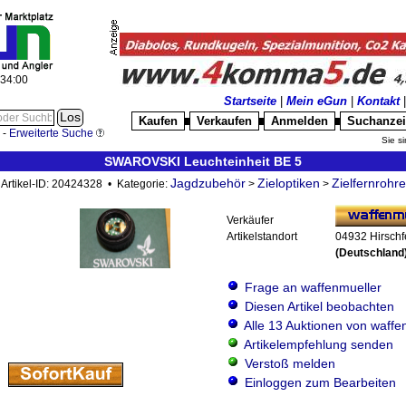
:34:01
Startseite
|
Mein eGun
|
Kontakt
Kaufen
Verkaufen
Anmelden
Suchanze
█
█
█
-
Erweiterte Suche
Sie si
SWAROVSKI Leuchteinheit BE 5
Jagdzubehör
Zieloptiken
Zielfernrohre
Artikel-ID: 20424328 • Kategorie:
>
>
Verkäufer
Artikelstandort
04932 Hirschf
(Deutschland
Frage an waffenmueller
Diesen Artikel beobachten
Alle 13 Auktionen von waffe
Artikelempfehlung senden
Verstoß melden
Einloggen zum Bearbeiten