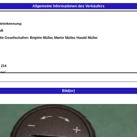
Allgemeine Informationen des Verkäufers
Bild(er)