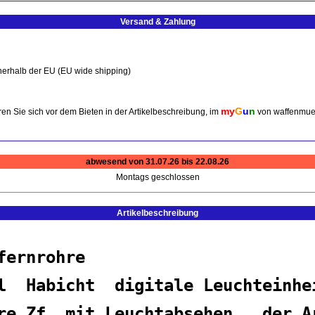
Versand & Zahlung
nerhalb der EU (EU wide shipping)
my
G
u
n
en Sie sich vor dem Bieten in der Artikelbeschreibung, im
von waffenmue
abwesend von 31.07.26 bis 22.08.26
Montags geschlossen
Artikelbeschreibung
lfernrohre
l Habicht digitale Leuchteinhe
re Zf mit Leuchtabsehen , der A