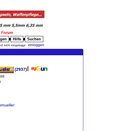
|
Forum
igen
Hilfe
Suchen
█
█
einloggen
nd nicht eingeloggt -
(2937)
eld
)
nmueller