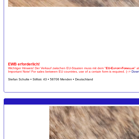
EWB erforderlich!
Wichtiger Hinweis! Der Verkauf zwischen EU-Staaten muss mit dem "
EU-Export-Formular
" a
Important Note! For sales between EU countries, use of a certain form is required. (-->
Down
Stefan Schulte • Stiftstr. 43 • 58706 Menden • Deutschland