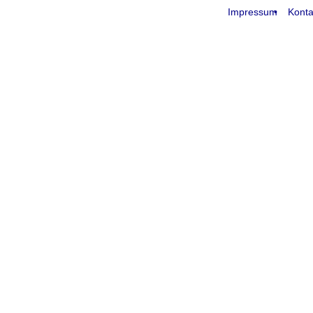
Impressum
Konta
request time: 0.004445 sec - runtime: 0.021698 sec