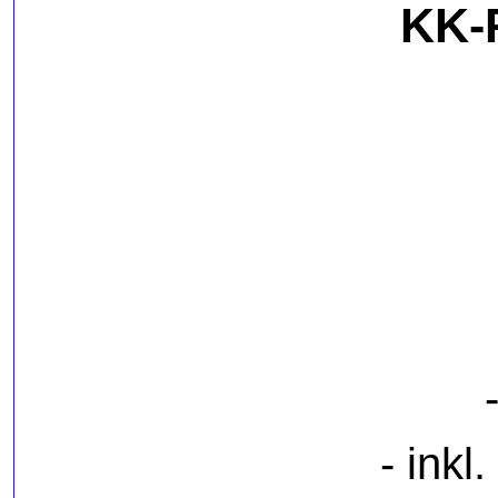
KK-
- ink