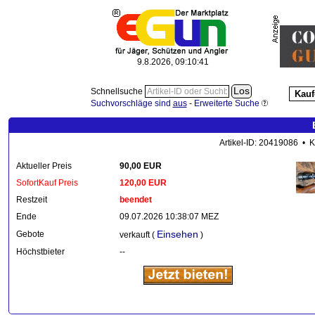
9.8.2026, 09:10:43
Schnellsuche
Kauf
Suchvorschläge sind
aus
-
Erweiterte Suche
Artikel-ID: 20419086 • K
Aktueller Preis
90,00 EUR
SofortKauf Preis
120,00 EUR
Restzeit
beendet
Ende
09.07.2026 10:38:07 MEZ
Einsehen
Gebote
verkauft (
)
Höchstbieter
--