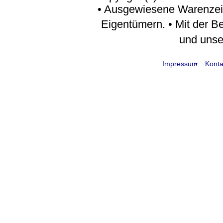
• Ausgewiesene Warenzei
Eigentümern. • Mit der B
und uns
Impressum
Konta
request time: 0.004765 sec - runtime: 0.052982 sec