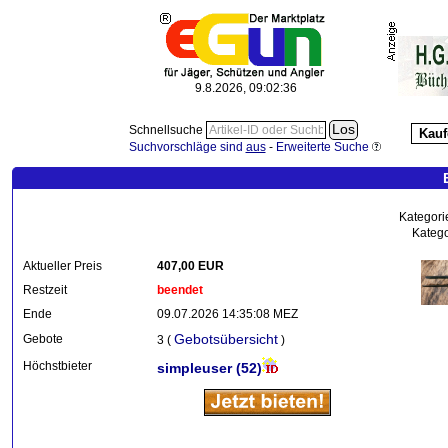
9.8.2026, 09:02:37
Schnellsuche
Kauf
Suchvorschläge sind
aus
-
Erweiterte Suche
Kategori
Katego
Aktueller Preis
407,00 EUR
Restzeit
beendet
Ende
09.07.2026 14:35:08 MEZ
Gebotsübersicht
Gebote
3 (
)
Höchstbieter
simpleuser
(52)