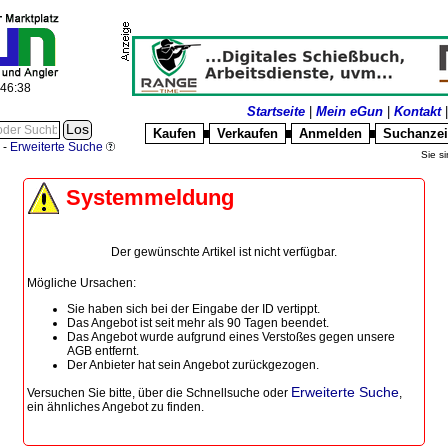
:46:38
Startseite
|
Mein eGun
|
Kontakt
Kaufen
Verkaufen
Anmelden
Suchanze
█
█
█
-
Erweiterte Suche
Sie si
Systemmeldung
Der gewünschte Artikel ist nicht verfügbar.
Mögliche Ursachen:
Sie haben sich bei der Eingabe der ID vertippt.
Das Angebot ist seit mehr als 90 Tagen beendet.
Das Angebot wurde aufgrund eines Verstoßes gegen unsere
AGB entfernt.
Der Anbieter hat sein Angebot zurückgezogen.
Erweiterte Suche
Versuchen Sie bitte, über die
Schnellsuche
oder
,
ein ähnliches Angebot zu finden.