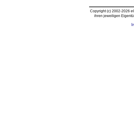
Copyright (c) 2002-2026 
ihren jeweiligen Eigent
I
request time: 0.004350 sec - runtime: 0.017476 sec