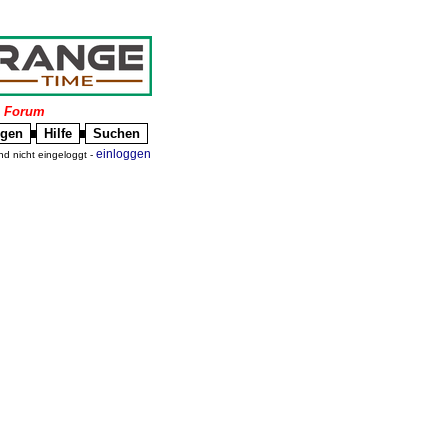
|
Forum
igen
Hilfe
Suchen
█
█
einloggen
nd nicht eingeloggt -