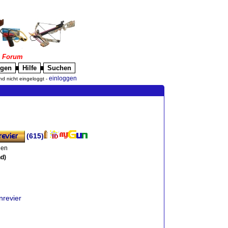
|
Forum
igen
Hilfe
Suchen
█
█
einloggen
nd nicht eingeloggt -
(615)
den
d)
nrevier