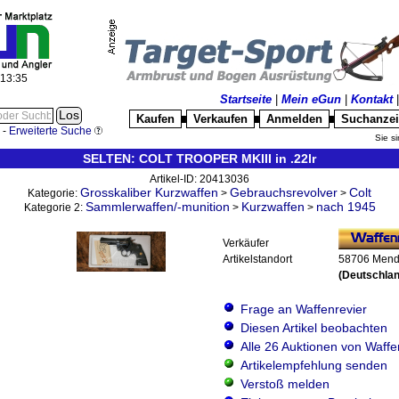
:13:37
Startseite
|
Mein eGun
|
Kontakt
Kaufen
Verkaufen
Anmelden
Suchanze
█
█
█
-
Erweiterte Suche
Sie si
SELTEN: COLT TROOPER MKIII in .22lr
Artikel-ID: 20413036
Grosskaliber Kurzwaffen
Gebrauchsrevolver
Colt
Kategorie:
>
>
Sammlerwaffen/-munition
Kurzwaffen
nach 1945
Kategorie 2:
>
>
Verkäufer
Artikelstandort
58706 Men
(Deutschlan
Frage an Waffenrevier
Diesen Artikel beobachten
Alle 26 Auktionen von Waffe
Artikelempfehlung senden
Verstoß melden