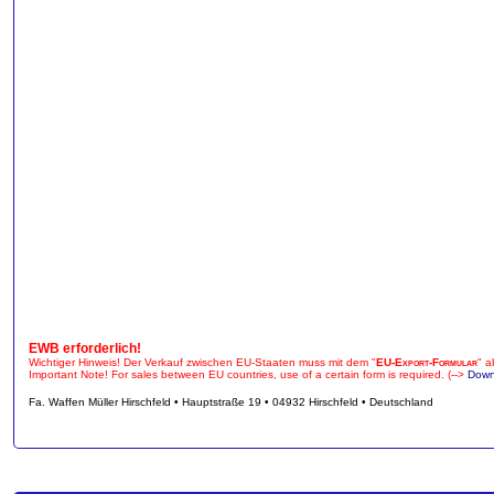
EWB erforderlich!
Wichtiger Hinweis! Der Verkauf zwischen EU-Staaten muss mit dem "
EU-Export-Formular
" a
Important Note! For sales between EU countries, use of a certain form is required. (-->
Down
Fa. Waffen Müller Hirschfeld • Hauptstraße 19 • 04932 Hirschfeld • Deutschland