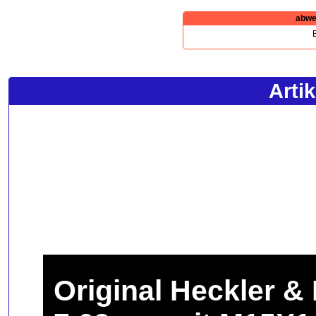
abwe
B
Arti
Original Heckler &