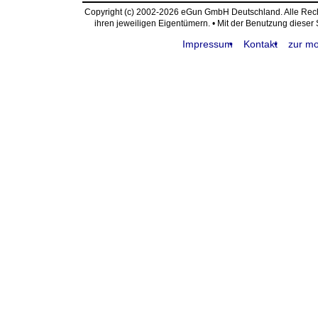
Copyright (c) 2002-2026 eGun GmbH Deutschland. Alle Re
ihren jeweiligen Eigentümern. • Mit der Benutzung dieser
Impressum
Kontakt
zur mo
request time: 0.004490 sec - runtime: 0.052772 sec