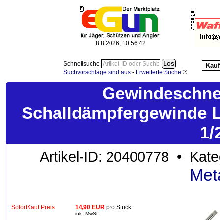
8.8.2026, 10:56:43
Schnellsuche
Kauf
Suchvorschläge sind
aus
-
Erweiterte Suche
Gewindeschne
Schalldämpfergewinde 
1/
Artikel-ID: 20400778 • Kate
Met
SofortKauf Preis
14,90 EUR
pro Stück
inkl. MwSt.