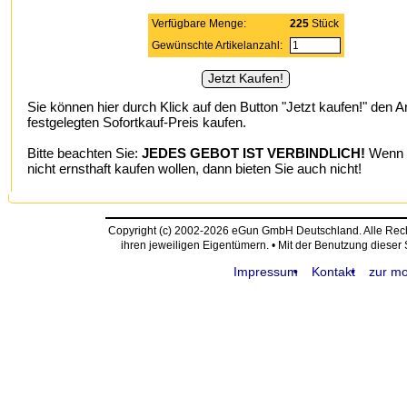
Verfügbare Menge:
225
Stück
Gewünschte Artikelanzahl:
Sie können hier durch Klick auf den Button "Jetzt kaufen!" den A
festgelegten Sofortkauf-Preis kaufen.
Bitte beachten Sie:
JEDES GEBOT IST VERBINDLICH!
Wenn S
nicht ernsthaft kaufen wollen, dann bieten Sie auch nicht!
Copyright (c) 2002-2026 eGun GmbH Deutschland. Alle Re
ihren jeweiligen Eigentümern. • Mit der Benutzung dieser
Impressum
Kontakt
zur mo
request time: 0.004382 sec - runtime: 0.044994 sec