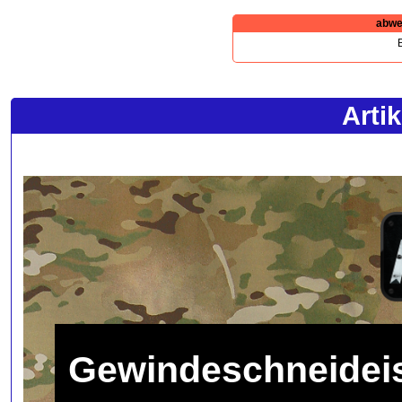
abwe
B
Arti
Gewindeschneidei