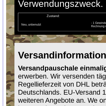
Verwendungszweck.
Zustand:
- 1 Gewind
Neu, unbenutzt
Rechnung m
Versandinformatio
Versandpauschale einmalig
erwerben. Wir versenden täg
Regellieferzeit von DHL betr
Deutschlands. EU-Versand 1
weiteren Angebote an. We onl