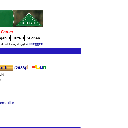
|
Forum
igen
Hilfe
Suchen
█
█
einloggen
nd nicht eingeloggt -
(2936)
eld
)
nmueller