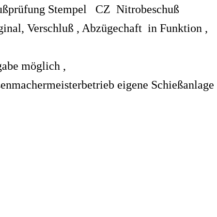
eschußprüfung Stempel CZ Nitrobesch
inal, Verschluß , Abzügechaft in Funktion ,
gabe möglich ,
nmachermeisterbetrieb eigene Schießanlage d