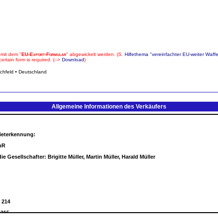
 mit dem "
EU-Export-Formular
" abgewickelt werden. (S.
Hilfethema "vereinfachter EU-weiter Waff
rtain form is required. (-->
Download
)
schfeld • Deutschland
Allgemeine Informationen des Verkäufers