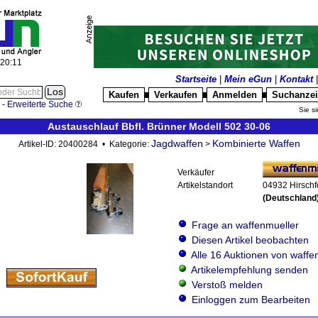
:20:11
Startseite
|
Mein eGun
|
Kontakt
Kaufen
Verkaufen
Anmelden
Suchanze
█
█
█
-
Erweiterte Suche
Sie si
Austauschlauf Bbfl. Brünner Modell 502 30-06
Jagdwaffen
Kombinierte Waffen
Artikel-ID: 20400284 • Kategorie:
>
Verkäufer
Artikelstandort
04932 Hirschf
(Deutschland
Frage an waffenmueller
Diesen Artikel beobachten
Alle 16 Auktionen von waffe
Artikelempfehlung senden
Verstoß melden
Einloggen zum Bearbeiten