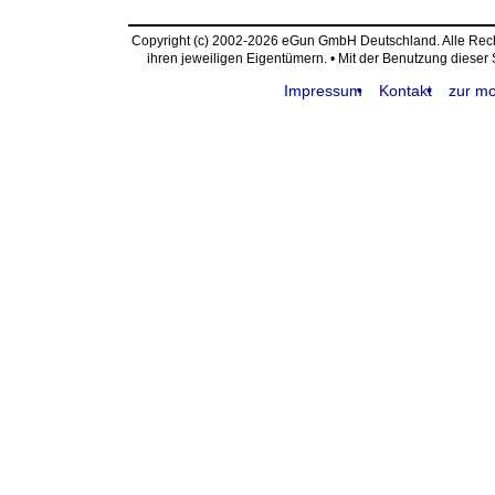
Copyright (c) 2002-2026 eGun GmbH Deutschland. Alle Re
ihren jeweiligen Eigentümern. • Mit der Benutzung dieser
Impressum
Kontakt
zur mo
request time: 0.004621 sec - runtime: 0.017837 sec