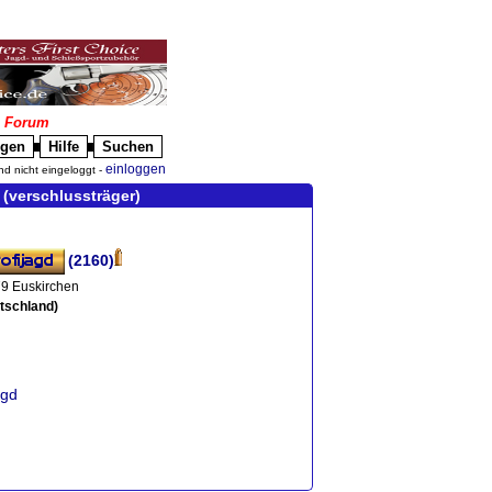
|
Forum
igen
Hilfe
Suchen
█
█
einloggen
nd nicht eingeloggt -
rschlussträger)
(2160)
9 Euskirchen
tschland)
agd