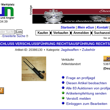
:34:40
Startseite
|
Mein eGun
|
Kontakt
Kaufen
Verkaufen
Anmelden
Suchanze
█
█
█
-
Erweiterte Suche
Sie si
SCHLUSS VERSCHLUSSFÜHRUNG RECHTSAUSFÜHRUNG RECHTS (ve
Jagdwaffen
Zubehör
Artikel-ID: 20386130 • Kategorie:
>
Verkäufer
Artikelstandort
5387
(Deu
Frage an profijagd
Diesen Artikel beobachten
Alle 83 Auktionen von profij
Artikelempfehlung senden
Verstoß melden
Einloggen zum Bearbeiten