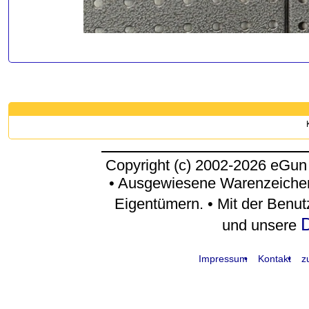
Copyright (c) 2002-2026 eGun
• Ausgewiesene Warenzeichen
Eigentümern. • Mit der Benu
D
und unsere
Impressum
Kontakt
z
request time: 0.004424 sec - runtime: 0.056488 sec