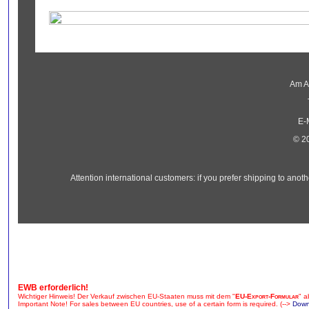
Am Al
E-
© 2
Attention international customers: if you prefer shipping to an
EWB erforderlich!
Wichtiger Hinweis! Der Verkauf zwischen EU-Staaten muss mit dem "
EU-Export-Formular
" a
Important Note! For sales between EU countries, use of a certain form is required. (-->
Down