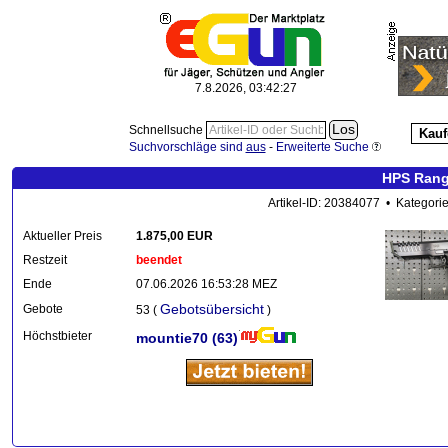
7.8.2026, 03:42:28
Schnellsuche
Kauf
Suchvorschläge sind
aus
-
Erweiterte Suche
HPS Range
Artikel-ID: 20384077 • Kategori
Aktueller Preis
1.875,00 EUR
Restzeit
beendet
Ende
07.06.2026 16:53:28 MEZ
Gebotsübersicht
Gebote
53 (
)
Höchstbieter
mountie70
(63)