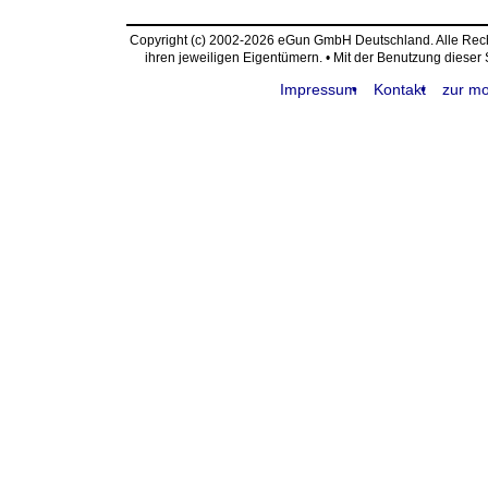
Copyright (c) 2002-2026 eGun GmbH Deutschland. Alle Re
ihren jeweiligen Eigentümern. • Mit der Benutzung dieser
Impressum
Kontakt
zur mo
request time: 0.004713 sec - runtime: 0.002312 sec