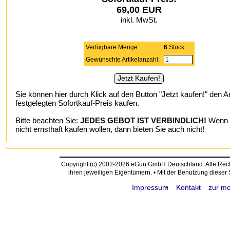
69,00 EUR
inkl. MwSt.
Verfügbare Menge:
6
Stück
Gewünschte Artikelanzahl:
Sie können hier durch Klick auf den Button "Jetzt kaufen!" den A
festgelegten Sofortkauf-Preis kaufen.
Bitte beachten Sie:
JEDES GEBOT IST VERBINDLICH!
Wenn S
nicht ernsthaft kaufen wollen, dann bieten Sie auch nicht!
Copyright (c) 2002-2026 eGun GmbH Deutschland. Alle Re
ihren jeweiligen Eigentümern. • Mit der Benutzung dieser
Impressum
Kontakt
zur mo
request time: 0.004717 sec - runtime: 0.043536 sec