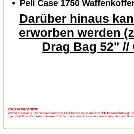
Peli Case 1750 Waffenkoffe
Darüber hinaus kan
erworben werden (z
Drag Bag 52" /
EWB erforderlich!
Wichtiger Hinweis! Der Verkauf zwischen EU-Staaten muss mit dem "
EU-Export-Formular
" a
Important Note! For sales between EU countries, use of a certain form is required. (-->
Down