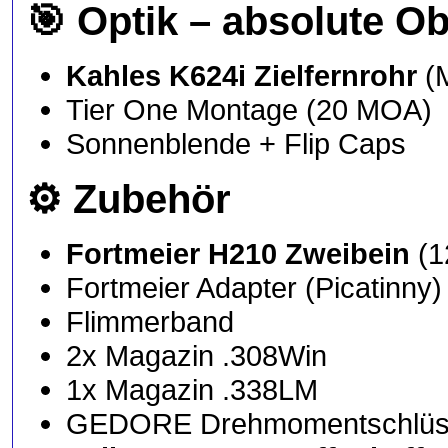
🎯
Optik – absolute O
Kahles K624i Zielfernrohr
(M
Tier One Montage (20 MOA)
Sonnenblende + Flip Caps
⚙️
Zubehör
Fortmeier H210 Zweibein
(1
Fortmeier Adapter (Picatinny)
Flimmerband
2x Magazin .308Win
1x Magazin .338LM
GEDORE Drehmomentschlüssel