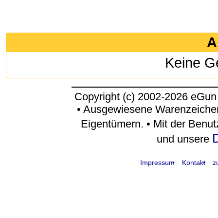
A
Keine G
Copyright (c) 2002-2026 eGun
• Ausgewiesene Warenzeichen
Eigentümern. • Mit der Benu
D
und unsere
Impressum
Kontakt
z
request time: 0.004916 sec - runtime: 0.037598 sec