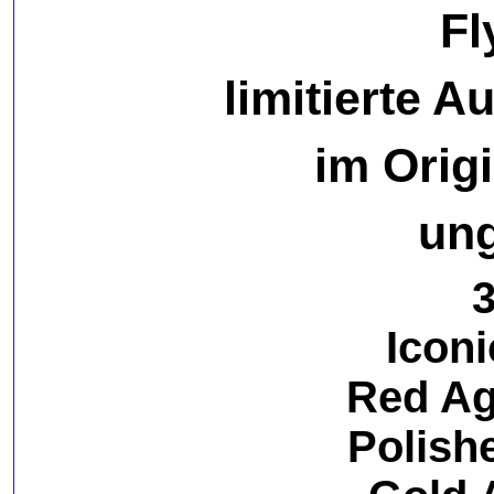
Fl
limitierte A
im Orig
ung
3
Icon
Red Ag
Polishe