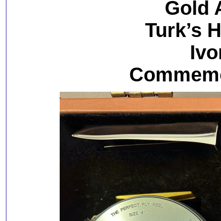
Gold 
Turk’s 
Ivo
Commemor